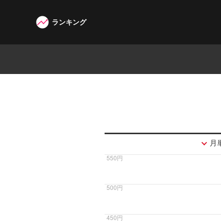
ランキング
W3G
月