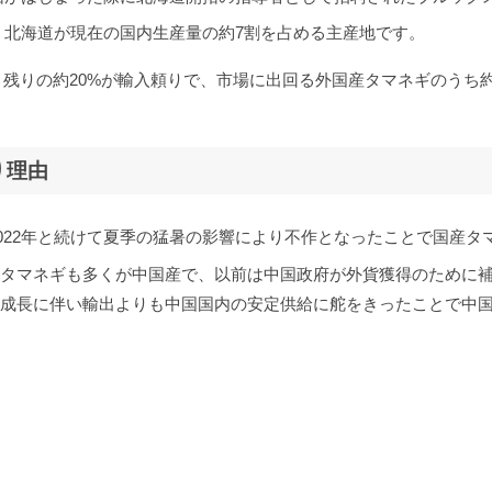
く北海道が現在の国内生産量の約7割を占める主産地です。
、残りの約20%が輸入頼りで、市場に出回る外国産タマネギのうち
り理由
・2022年と続けて夏季の猛暑の影響により不作となったことで国産
産タマネギも多くが中国産で、以前は中国政府が外貨獲得のために
済成長に伴い輸出よりも中国国内の安定供給に舵をきったことで中