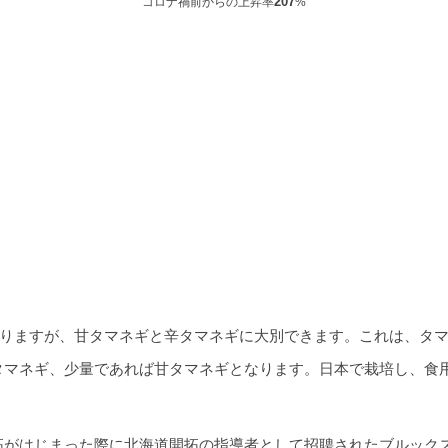
207
コロナ禍前からの上昇率
%
ありますが、甘タマネギと辛タマネギに大別できます。これは、タ
タマネギ、少量であれば甘タマネギとなります。日本で栽培し、食
拓がはじまった際に北海道開拓の指導者として招聘されたブルック