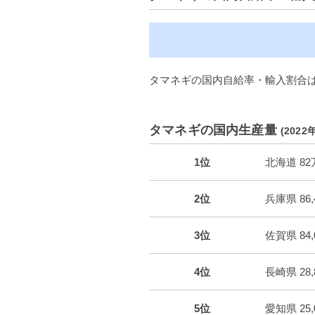
タマネギの国内自給率・輸入割合は
タマネギの国内生産量
(2022年
1位
北海道 82万5
2位
兵庫県 86,4
3位
佐賀県 84,0
4位
長崎県 28,8
5位
愛知県 25,0