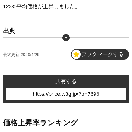
2025年8月
807円
123%平均価格が上昇しました。
2025年7月
805円
出典
2025年6月
799円
・
小売物価統計調査 2133 カレーライス(外食)
2025年5月
796円
ブックマークする
最終更新
2026/4/29
https://www.e-stat.go.jp/dbview?sid=0003421913
2025年4月
793円
共有する
2025年3月
781円
7696
2025年2月
778円
2025年1月
777円
価格上昇率ランキング
2024年平均
754円