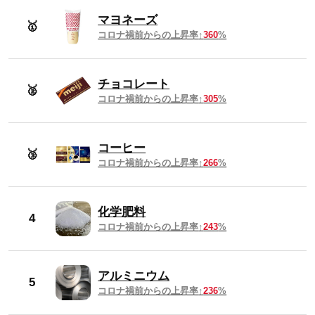
マヨネーズ
🥇
2024年12月
770円
コロナ禍前からの上昇率
360
%
2024年11月
767円
チョコレート
🥈
コロナ禍前からの上昇率
305
%
2024年10月
765円
2024年9月
759円
コーヒー
🥉
コロナ禍前からの上昇率
266
%
2024年8月
758円
化学肥料
4
2024年7月
749円
コロナ禍前からの上昇率
243
%
2024年6月
747円
アルミニウム
5
コロナ禍前からの上昇率
236
%
2024年5月
747円