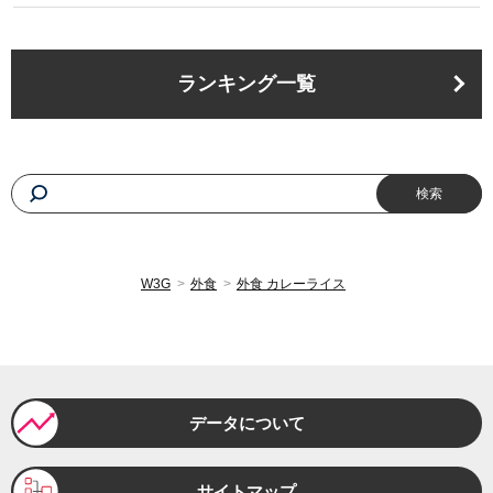
2023年8月
734円
ランキング一覧
2023年7月
732円
2023年6月
730円
2023年5月
729円
W3G
外食
外食 カレーライス
2023年4月
729円
2023年3月
727円
2023年2月
726円
データについて
2023年1月
725円
サイトマップ