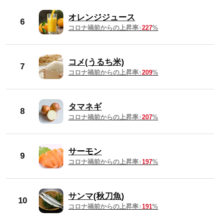
2024年4月
749円
オレンジジュース
6
コロナ禍前からの上昇率
227
%
2024年3月
745円
コメ(うるち米)
2024年2月
744円
7
コロナ禍前からの上昇率
209
%
2024年1月
742円
タマネギ
8
2023年平均
732円
コロナ禍前からの上昇率
207
%
2023年12月
741円
サーモン
9
コロナ禍前からの上昇率
197
%
2023年11月
738円
2023年10月
738円
サンマ(秋刀魚)
10
コロナ禍前からの上昇率
191
%
2023年9月
735円