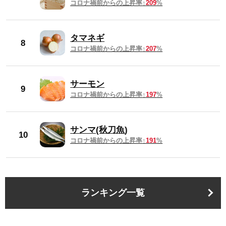
コロナ禍前からの上昇率
209
%
2024年1月
664円
タマネギ
8
2023年平均
647円
コロナ禍前からの上昇率
207
%
2023年12月
660円
サーモン
9
コロナ禍前からの上昇率
197
%
2023年11月
657円
2023年10月
652円
サンマ(秋刀魚)
10
コロナ禍前からの上昇率
191
%
2023年9月
651円
2023年8月
650円
ランキング一覧
2023年7月
650円