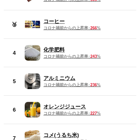
2024年10月
689円
2024年9月
683円
コーヒー
🥉
コロナ禍前からの上昇率
266
%
2024年8月
680円
化学肥料
4
2024年7月
678円
コロナ禍前からの上昇率
243
%
2024年6月
672円
アルミニウム
5
コロナ禍前からの上昇率
236
%
2024年5月
670円
2024年4月
668円
オレンジジュース
6
コロナ禍前からの上昇率
227
%
2024年3月
665円
コメ(うるち米)
2024年2月
665円
7