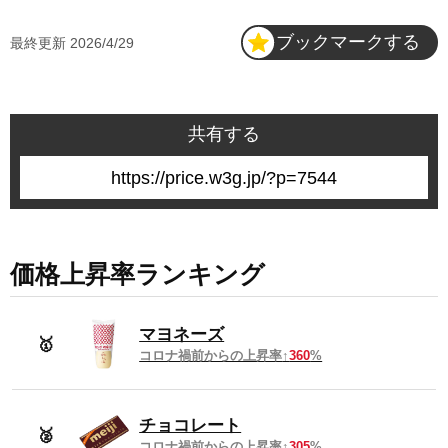
・
小売物価統計調査 2102 中華そば(外食) - しょう油味(豚骨しょう
2025年5月
716円
ブックマークする
最終更新
2026/4/29
油味を含む)・1杯
https://www.e-stat.go.jp/dbview?sid=0003421913
2025年4月
714円
共有する
2025年3月
708円
7544
2025年2月
704円
2025年1月
704円
価格上昇率ランキング
2024年平均
677円
マヨネーズ
🥇
2024年12月
695円
コロナ禍前からの上昇率
360
%
2024年11月
692円
チョコレート
🥈
コロナ禍前からの上昇率
305
%