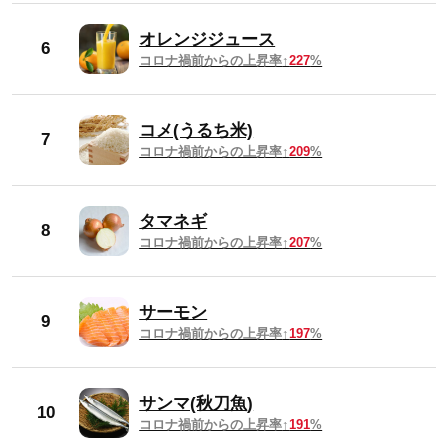
オレンジジュース
2024年3月
138円
6
コロナ禍前からの上昇率
227
%
2024年2月
130円
コメ(うるち米)
7
コロナ禍前からの上昇率
209
%
2024年1月
130円
2023年平均
130円
タマネギ
8
コロナ禍前からの上昇率
207
%
2023年12月
130円
サーモン
2023年11月
130円
9
コロナ禍前からの上昇率
197
%
2023年10月
130円
サンマ(秋刀魚)
10
2023年9月
130円
コロナ禍前からの上昇率
191
%