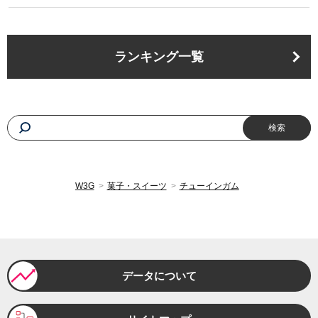
2023年8月
130円
2023年7月
130円
ランキング一覧
2023年6月
129円
2023年5月
130円
2023年4月
130円
W3G
菓子・スイーツ
チューインガム
2023年3月
130円
2023年2月
131円
データについて
2023年1月
130円
2022年平均
121円