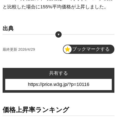
と比較した場合に155%平均価格が上昇しました。
2025年7月
173円
2025年6月
151円
出典
2025年5月
151円
・
小売物価統計調査 1781 チューインガム - シュガーレスガム，粒
ブックマークする
最終更新
2026/4/29
ガム，14粒入り，「キシリトール ガム＜ライムミント＞」又は
2025年4月
151円
「キシリトール ガム＜フレッシュミント＞」
https://www.e-stat.go.jp/dbview?sid=0003421913
2025年3月
151円
共有する
2025年2月
151円
10116
2025年1月
151円
価格上昇率ランキング
2024年平均
146円