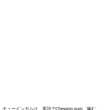
チューインガムは、英語でChewing gum、噛む