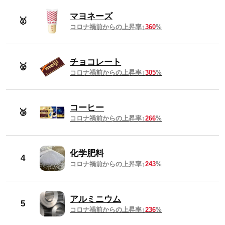
2024年12月
151円
マヨネーズ
🥇
コロナ禍前からの上昇率
360
%
2024年11月
151円
チョコレート
2024年10月
151円
🥈
コロナ禍前からの上昇率
305
%
2024年9月
151円
コーヒー
🥉
2024年8月
150円
コロナ禍前からの上昇率
266
%
2024年7月
149円
化学肥料
4
コロナ禍前からの上昇率
243
%
2024年6月
149円
2024年5月
149円
アルミニウム
5
コロナ禍前からの上昇率
236
%
2024年4月
147円